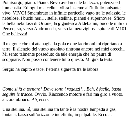
Poi risorgo, piano. Piano. Bevo avidamente bellezza, potenza ed
immensità. Ed ogni mia cellula vibra insieme all’infinito pulsante,
vivo. VIVO! Smembrato in infinite particelle vago tra le galassie, le
nebulose, i buchi neri… stelle, stelline, pianeti e supernovae. Sfioro
la bella nebulosa di Orione, la gigantesca Aldebaran, buco le nubi di
Perseo, su, verso Andromeda, verso la meravigliosa spirale di M101.
Che bellezza!
Il magone che mi attanaglia la gola e due lacrimoni mi riportano a
terra. Il silenzio del vuoto assoluto rintrona ancora nei miei orecchi.
Mi sento talmente posseduto da tale energia che ho paura di
scoppiare. Non posso contenere tutto questo. Mi gira la testa.
Sergio ha capito e tace, l’eterna sigaretta tra le labbra.
Come si fa a tornare? Dove sono i ragazzi?…Beh, è facile, basta
seguire le tracce
. Ovvio. Riaccendo motore e fari ma giro a vuoto,
ancora ubriaco.
Ah, ecco
.
Una stellina. Sì, una stellina tra tante è la nostra lampada a gas,
lontana, bassa sull’orizzonte indefinito, impalpabile. Eccola.