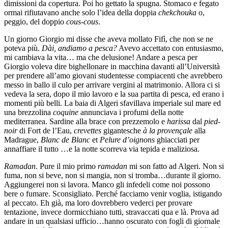
dimissioni da copertura. Poi ho gettato la spugna. Stomaco e fegato
ormai rifiutavano anche solo l’idea della doppia
chekchouka
o,
peggio, del doppio
cous-cous
.
Un giorno Giorgio mi disse che aveva mollato Fifì, che non se ne
poteva più.
Dài, andiamo a pesca?
Avevo accettato con entusiasmo,
mi cambiava la vita… ma che delusione! Andare a pesca per
Giorgio voleva dire bighellonare in macchina davanti all’Università
per prendere all’amo giovani studentesse compiacenti che avrebbero
messo in ballo il culo per arrivare vergini al matrimonio. Allora ci si
vedeva la sera, dopo il mio lavoro e la sua partita di pesca, ed erano i
momenti più belli. La baia di Algeri sfavillava imperiale sul mare ed
una brezzolina
coquine
annunciava i profumi della notte
mediterranea. Sardine alla brace con prezzemolo e
harissa
dal
pied-
noir
di Fort de l’Eau,
crevettes
gigantesche
à la provençale
alla
Madrague,
Blanc de Blanc
et
Pelure d’oignons
ghiacciati per
annaffiare il tutto …e la notte scorreva via tepida e maliziosa.
Ramadan
. Pure il mio primo
ramadan
mi son fatto ad Algeri. Non si
fuma, non si beve, non si mangia, non si tromba…durante il giorno.
Aggiungerei non si lavora. Manco gli infedeli come noi possono
bere o fumare. Sconsigliato. Perché facciamo venir voglia, istigando
al peccato. Eh già, ma loro dovrebbero vederci per provare
tentazione, invece dormicchiano tutti, stravaccati qua e là. Prova ad
andare in un qualsiasi ufficio…hanno oscurato con fogli di giornale