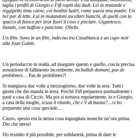
taglia i profili di Giorgio e Fifì rapiti dai dadi. Lei in mutande e
reggipetto tinta carne, coi bordini lustri, come usava mia madre. Un
bel par di tette. Lui in mutandoni ascellari bianchi, di quelli con lo
spacco di fianco per tirar fuori il coso e pisciare. Gigantesco,
biondo, con baffoni e pancione. Obelix.
Un film. Sono in un film, indeciso tra Casablanca e un cupo noir
alla Jean Gabin.
Un periodaccio in realtà, ad inseguire questo e quello, con la precisa
sensazione di fallimento incombente,
inchallah domani, pas de
problèmes
… Pas de problèmes?!
Si mangiava due volte a mezzogiorno, due volte la sera. Tutti i
giorni che dio manda in terra. Perché Fifì preparava puntualmente i
pasti a casa di Ciccio. Ma poi si tornava regolarmente, io e Giorgio,
a casa della moglie,
scusa il ritardo, che c’è di buono?…vi ho
preparato una cosa speciale…
Cazzo, spesso era la stessa cosa ingurgitata neanche un’ora prima.
Dio che stress!
Ho resistito il più possibile, per solidarietà, prima di dare le