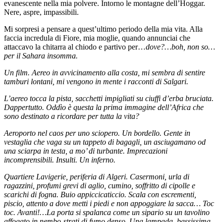
evanescente nella mia polvere. Intorno le montagne dell’Hoggar.
Nere, aspre, impassibili.
Mi sorpresi a pensare a quest’ultimo periodo della mia vita. Alla
faccia incredula di Fiore, mia moglie, quando annunciai che
attaccavo la chitarra al chiodo e partivo per…
dove?…boh, non so…
per il Sahara insomma.
Un film. Aereo in avvicinamento alla costa, mi sembra di sentire
tamburi lontani, mi vengono in mente i racconti di Salgari.
L’aereo tocca la pista, sacchetti impigliati su ciuffi d’erba bruciata.
Dappertutto. Oddìo è questa la prima immagine dell’Africa che
sono destinato a ricordare per tutta la vita?
Aeroporto nel caos per uno sciopero. Un bordello. Gente in
vestaglia che vaga su un tappeto di bagagli, un asciugamano od
una sciarpa in testa, a mo’ di turbante. Imprecazioni
incomprensibili. Insulti. Un inferno.
Quartiere Lavigerie, periferia di Algeri. Casermoni, urla di
ragazzini, profumi grevi di aglio, cumino, soffritto di cipolle e
scarichi di fogna. Buio appiccicaticcio. Scala con escrementi,
piscio, attento a dove metti i piedi e non appoggiare la sacca… Toc
toc. Avanti!…La porta si spalanca come un sipario su un tavolino
affogato in nembo-strati di fumo denso. Una lampada, bassissima,