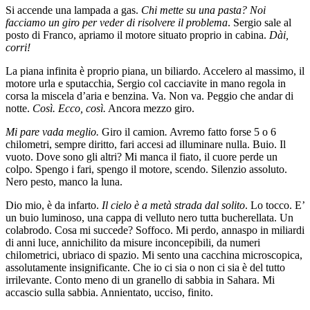
Si accende una lampada a gas.
Chi mette su una pasta? Noi
facciamo un giro per veder di risolvere il problema
. Sergio sale al
posto di Franco, apriamo il motore situato proprio in cabina.
Dài,
corri!
La piana infinita è proprio piana, un biliardo. Accelero al massimo, il
motore urla e sputacchia, Sergio col cacciavite in mano regola in
corsa la miscela d’aria e benzina. Va. Non va. Peggio che andar di
notte.
Così. Ecco, così.
Ancora mezzo giro.
Mi pare vada meglio.
Giro il camion
.
Avremo fatto forse 5 o 6
chilometri, sempre diritto, fari accesi ad illuminare nulla. Buio. Il
vuoto. Dove sono gli altri? Mi manca il fiato, il cuore perde un
colpo. Spengo i fari, spengo il motore, scendo. Silenzio assoluto.
Nero pesto, manco la luna.
Dio mio, è da infarto.
Il cielo è a metà strada dal solito
. Lo tocco. E’
un buio luminoso, una cappa di velluto nero tutta bucherellata. Un
colabrodo. Cosa mi succede? Soffoco. Mi perdo, annaspo in miliardi
di anni luce, annichilito da misure inconcepibili, da numeri
chilometrici, ubriaco di spazio. Mi sento una cacchina microscopica,
assolutamente insignificante. Che io ci sia o non ci sia è del tutto
irrilevante. Conto meno di un granello di sabbia in Sahara. Mi
accascio sulla sabbia. Annientato, ucciso, finito.