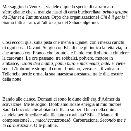
Messaggio da Venezia, via telex, quella specie di carrarmato
sferragliante che si mangia nastri di carta bucherellata:
primo gruppo
da Djanet a Tamanrasset
. Orpo che organizzazione!
Chi è il genio?
Siamo tutti a Tam, all’altro capo del Sahara algerino.
Così eccoci qua, sulla pista che mena a Djanet, con i mezzi carichi
di ogni cosa. Davanti Sergio con Khadi che gli indica la retta via, io
che arranco con Franco che brontola e Paolo con Roberto a chiudere
la carovana. Le ore passano, tra sobbalzi, polvere, motore in
ambasce,
risotin dea mama, panin buro e marmeata, bidè.
E viene
sera. L’imbrunire stringe il cuore. Lontano, verso est, il vulcano
Tellerteba perde ormai la sua maestosa prestanza tra le dita oscure
della notte.
Bando alle ciance. Domani ci sono le dune dell’erg d’Admer da
scavalcare. Me le sogno. Dobbiamo ridare energia al mio motore.
Sarà la boccola che abbiamo infilato su per il buco della quinta
candela per rimediare alla filettatura rovinata? Sfiata? Manca di
compressione?…
maccheccazzonesò.
Carburazione.
Secondo me è
la carburazione
. O le puntine.