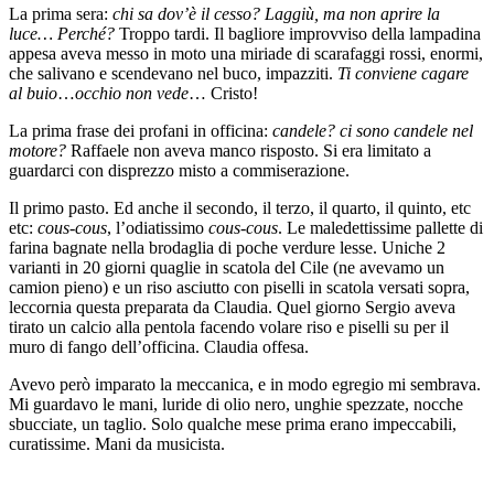
La prima sera:
chi sa dov’è il cesso? Laggiù, ma non aprire la
luce… Perché?
Troppo tardi. Il bagliore improvviso della lampadina
appesa aveva messo in moto una miriade di scarafaggi rossi, enormi,
che salivano e scendevano nel buco, impazziti.
Ti conviene cagare
al buio
…
occhio non vede
… Cristo!
La prima frase dei profani in officina:
candele? ci sono candele nel
motore?
Raffaele non aveva manco risposto. Si era limitato a
guardarci con disprezzo misto a commiserazione.
Il primo pasto. Ed anche il secondo, il terzo, il quarto, il quinto, etc
etc:
cous-cous
, l’odiatissimo
cous-cous
. Le maledettissime pallette di
farina bagnate nella brodaglia di poche verdure lesse. Uniche 2
varianti in 20 giorni quaglie in scatola del Cile (ne avevamo un
camion pieno) e un riso asciutto con piselli in scatola versati sopra,
leccornia questa preparata da Claudia. Quel giorno Sergio aveva
tirato un calcio alla pentola facendo volare riso e piselli su per il
muro di fango dell’officina. Claudia offesa.
Avevo però imparato la meccanica, e in modo egregio mi sembrava.
Mi guardavo le mani, luride di olio nero, unghie spezzate, nocche
sbucciate, un taglio. Solo qualche mese prima erano impeccabili,
curatissime. Mani da musicista.