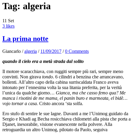
Tag:
algeria
11
Set
3 likes
La prima notte
Giancarlo
/
algeria
/
11/09/2017
/
0 Comments
quando il cielo era a metà strada dal solito
Il motore scaracchiava, con ruggiti sempre più rari, sempre meno
convinti. Non girava
tondo
. 6 cilindri a benzina che arrancavano,
bollenti. All’altro capo della cabina surriscaldata Franco aveva
intonato per l’ennesima volta la sua litania preferita, per la verità
l’unica da qualche giorno…
Gianca, ma che casso femo qua? Me
manca i risotini de me mama, el panin buro e marmeata, el bidè…
vojo tornar a casa.
Cristo ancora ‘sta solfa.
Ero stufo di sentire le sue lagne. Davanti a me l’Unimog guidato da
Sergio e Khadi ag Becha rosicchiava chilometri alla pista che porta a
Djanet, inesorabile, visione evanescente nella polvere. Alla
retroguardia un altro Unimog, pilotato da Paolo, seguiva