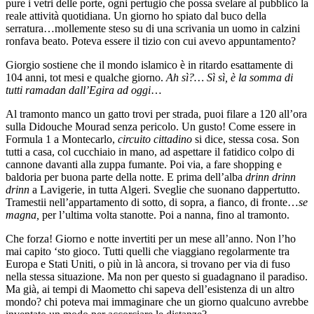
pure i vetri delle porte, ogni pertugio che possa svelare al pubblico la
reale attività quotidiana. Un giorno ho spiato dal buco della
serratura…mollemente steso su di una scrivania un uomo in calzini
ronfava beato. Poteva essere il tizio con cui avevo appuntamento?
Giorgio sostiene che il mondo islamico è in ritardo esattamente di
104 anni, tot mesi e qualche giorno.
Ah sì?… Sì sì, è la somma di
tutti ramadan dall’Egira ad oggi
…
Al tramonto manco un gatto trovi per strada, puoi filare a 120 all’ora
sulla Didouche Mourad senza pericolo. Un gusto! Come essere in
Formula 1 a Montecarlo,
circuito cittadino
si dice, stessa cosa. Son
tutti a casa, col cucchiaio in mano, ad aspettare il fatidico colpo di
cannone davanti alla zuppa fumante. Poi via, a fare shopping e
baldoria per buona parte della notte. E prima dell’alba
drinn drinn
drinn
a Lavigerie, in tutta Algeri. Sveglie che suonano dappertutto.
Tramestii nell’appartamento di sotto, di sopra, a fianco, di fronte…
se
magna,
per l’ultima volta stanotte. Poi a nanna, fino al tramonto.
Che forza! Giorno e notte invertiti per un mese all’anno. Non l’ho
mai capito ‘sto gioco. Tutti quelli che viaggiano regolarmente tra
Europa e Stati Uniti, o più in là ancora, si trovano per via di fuso
nella stessa situazione. Ma non per questo si guadagnano il paradiso.
Ma già, ai tempi di Maometto chi sapeva dell’esistenza di un altro
mondo? chi poteva mai immaginare che un giorno qualcuno avrebbe