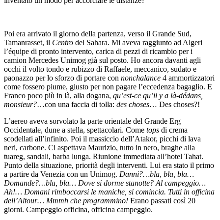
inventato un modo per accorciare le distanze?
Poi era arrivato il giorno della partenza, verso il Grande Sud,
Tamanrasset, il
Centro
del Sahara. Mi aveva raggiunto ad Algeri
l’équipe di pronto intervento, carica di pezzi di ricambio per i
camion Mercedes Unimog già sul posto. Ho ancora davanti agli
occhi il volto tondo e rubizzo di Raffaele, meccanico, sudato e
paonazzo per lo sforzo di portare con
nonchalance
4 ammortizzatori
come fossero piume, giusto per non pagare l’eccedenza bagaglio. E
Franco poco più in là, alla dogana,
qu’est-ce qu’il y a là-dédans,
monsieur?
…con una faccia di tolla:
des choses
… Des choses?!
L’aereo aveva sorvolato la parte orientale del Grande Erg
Occidentale, dune a stella, spettacolari. Come
tops
di crema
scodellati all’infinito. Poi il massiccio dell’Atakor, picchi di lava
neri, carbone. Ci aspettava Maurizio, tutto in nero, braghe alla
tuareg, sandali, barba lunga. Riunione immediata all’hotel Tahat.
Punto della situazione, priorità degli interventi. Lui era stato il primo
a partire da Venezia con un Unimog.
Danni?…bla, bla, bla…
Domande?…bla, bla… Dove si dorme stanotte? Al campeggio…
Ah!… Domani rimboccarsi le maniche, si comincia. Tutti in officina
dell’Altour… Mmmh che programmino!
Erano passati così 20
giorni. Campeggio officina, officina campeggio.