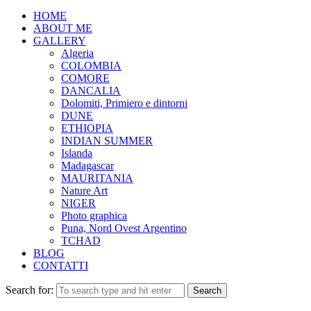
HOME
ABOUT ME
GALLERY
Algeria
COLOMBIA
COMORE
DANCALIA
Dolomiti, Primiero e dintorni
DUNE
ETHIOPIA
INDIAN SUMMER
Islanda
Madagascar
MAURITANIA
Nature Art
NIGER
Photo graphica
Puna, Nord Ovest Argentino
TCHAD
BLOG
CONTATTI
Search for: